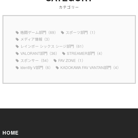
カテゴリー
格闘ゲーム部門（69）
スポーツ部門（1）
メディア情報（3）
レインボー シックス シージ部門（61）
VALORANT部門（36）
STREAMER部門（4）
スポンサー（54）
FAV ZONE（1）
Identity V部門（6）
KADOKAWA FAV VANTAN部門（4）
HOME