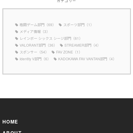
カテゴリー
格闘ゲーム部門（69）
スポーツ部門（1）
メディア情報（3）
レインボー シックス シージ部門（61）
VALORANT部門（36）
STREAMER部門（4）
スポンサー（54）
FAV ZONE（1）
Identity V部門（6）
KADOKAWA FAV VANTAN部門（4）
HOME
ABOUT