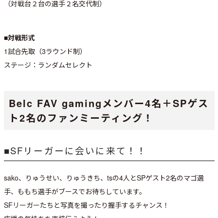
（対戦台２台の選手２名交代制）
■対戦形式
1試合先取（3ラウンド制）
ステージ：ランダムセレクト
Belc FAV gamingメンバー4名＋SPゲス
ト2名のファンミーティング！
■SFリーガーに会いに来て！！
sako、りゅうせい、りゅうきち、tsの4人とSPゲスト2名のマゴ選
手、ももち選手がブースでお待ちしています。
SFリーガーたちと写真を撮ったり握手するチャンス！