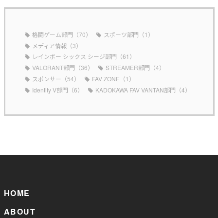
格闘ゲーム部門（70）
スポーツ部門（1）
メディア情報（3）
レインボー シックス シージ部門（61）
VALORANT部門（36）
STREAMER部門（4）
スポンサー（54）
FAV ZONE（1）
Identity V部門（6）
KADOKAWA FAV VANTAN部門（4）
HOME
ABOUT