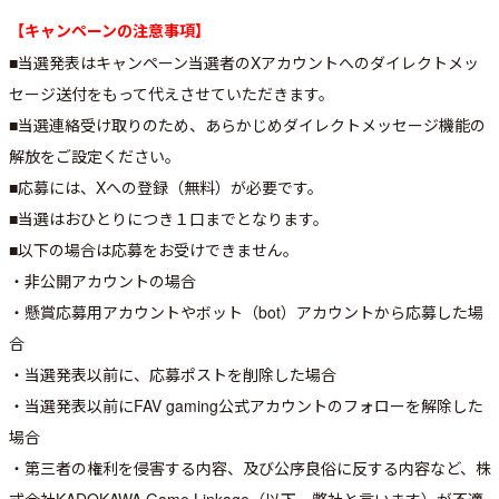
【キャンペーンの注意事項】
■当選発表はキャンペーン当選者のXアカウントへのダイレクトメッ
セージ送付をもって代えさせていただきます。
■当選連絡受け取りのため、あらかじめダイレクトメッセージ機能の
解放をご設定ください。
■応募には、Xへの登録（無料）が必要です。
■当選はおひとりにつき１口までとなります。
■以下の場合は応募をお受けできません。
・非公開アカウントの場合
・懸賞応募用アカウントやボット（bot）アカウントから応募した場
合
・当選発表以前に、応募ポストを削除した場合
・当選発表以前にFAV gaming公式アカウントのフォローを解除した
場合
・第三者の権利を侵害する内容、及び公序良俗に反する内容など、株
式会社KADOKAWA Game Linkage（以下、弊社と言います）が不適