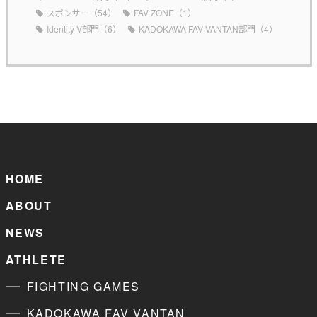
スポンサー（54）
FAV ZONE（1）
Identity V部門（6）
KADOKAWA FAV VANTAN部門（4）
HOME
ABOUT
NEWS
ATHLETE
FIGHTING GAMES
KADOKAWA FAV VANTAN