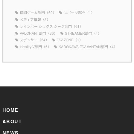
格闘ゲーム部門（69）
スポーツ部門（1）
メディア情報（3）
レインボー シックス シージ部門（61）
VALORANT部門（36）
STREAMER部門（4）
スポンサー（54）
FAV ZONE（1）
Identity V部門（6）
KADOKAWA FAV VANTAN部門（4）
HOME
ABOUT
NEWS