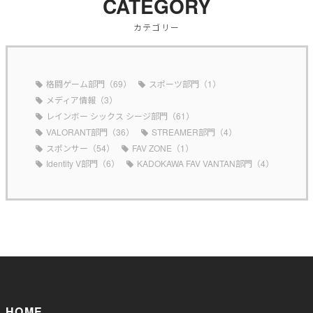
CATEGORY
カテゴリー
格闘ゲーム部門（69）
スポーツ部門（1）
メディア情報（3）
レインボー シックス シージ部門（61）
VALORANT部門（36）
STREAMER部門（4）
スポンサー（54）
FAV ZONE（1）
Identity V部門（6）
KADOKAWA FAV VANTAN部門（4）
HOME