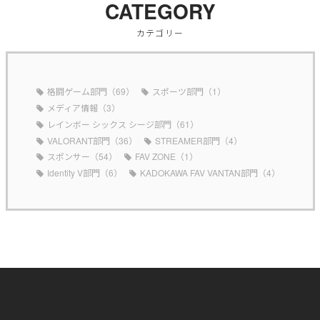
CATEGORY
カテゴリー
格闘ゲーム部門（69）
スポーツ部門（1）
メディア情報（3）
レインボー シックス シージ部門（61）
VALORANT部門（36）
STREAMER部門（4）
スポンサー（54）
FAV ZONE（1）
Identity V部門（6）
KADOKAWA FAV VANTAN部門（4）