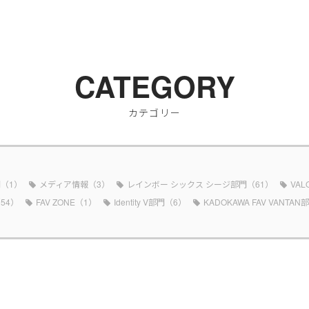
CATEGORY
カテゴリー
（1）
メディア情報（3）
レインボー シックス シージ部門（61）
VAL
54）
FAV ZONE（1）
Identity V部門（6）
KADOKAWA FAV VANTA