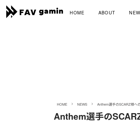
HOME
ABOUT
NE
>
>
HOME
NEWS
Anthem選手のSCARZ様
Anthem選手のSC