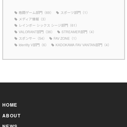
格闘ゲーム部門（69）
スポーツ部門（1）
メディア情報（3）
レインボー シックス シージ部門（61）
VALORANT部門（36）
STREAMER部門（4）
スポンサー（54）
FAV ZONE（1）
Identity V部門（6）
KADOKAWA FAV VANTAN部門（4）
HOME
ABOUT
NEWS