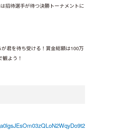
名は招待選手が待つ決勝トーナメントに
たちが君を待ち受ける！賞金総額は100万
で観よう！
MX_a0lgsJEsOm03zQLoN2WqyDo9t2