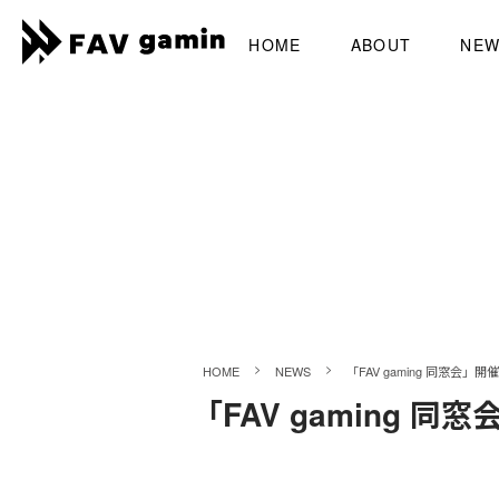
HOME
ABOUT
NE
>
>
HOME
NEWS
「FAV gaming 同窓会」
「FAV gaming 