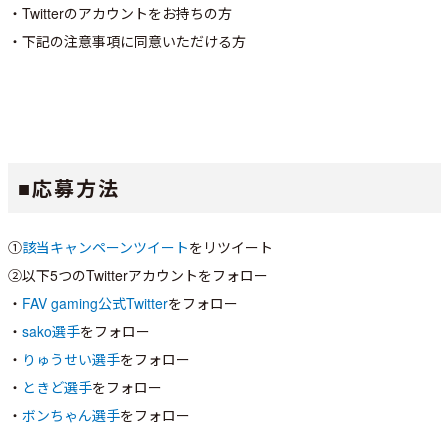
・Twitterのアカウントをお持ちの方
・下記の注意事項に同意いただける方
■応募方法
①
該当キャンペーンツイート
をリツイート
②以下5つのTwitterアカウントをフォロー
・
FAV gaming公式Twitter
をフォロー
・
sako選手
をフォロー
・
りゅうせい選手
をフォロー
・
ときど選手
をフォロー
・
ボンちゃん選手
をフォロー