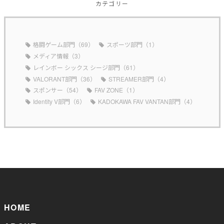
カテゴリー
格闘ゲーム部門（69）
スポーツ部門（1）
メディア情報（3）
レインボー シックス シージ部門（61）
VALORANT部門（36）
STREAMER部門（4）
スポンサー（54）
FAV ZONE（1）
Identity V部門（6）
KADOKAWA FAV VANTAN部門（4）
HOME