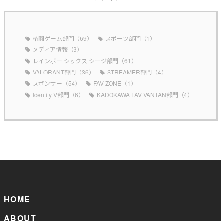
格闘ゲーム部門（69）
スポーツ部門（1）
メディア情報（3）
レインボー シックス シージ部門（61）
VALORANT部門（36）
STREAMER部門（4）
スポンサー（54）
FAV ZONE（1）
Identity V部門（6）
KADOKAWA FAV VANTAN部門（4）
HOME
ABOUT