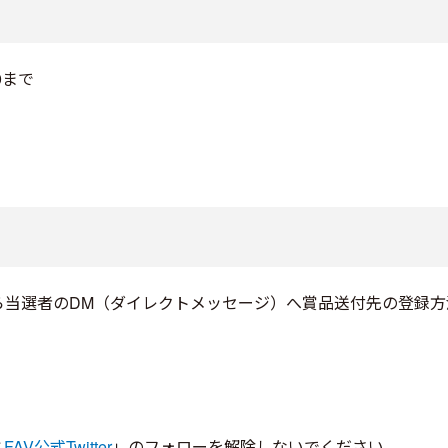
59まで
ら当選者のDM（ダイレクトメッセージ）へ賞品送付先の登録方
と
FAV公式Twitter
」のフォローを解除しないでください。