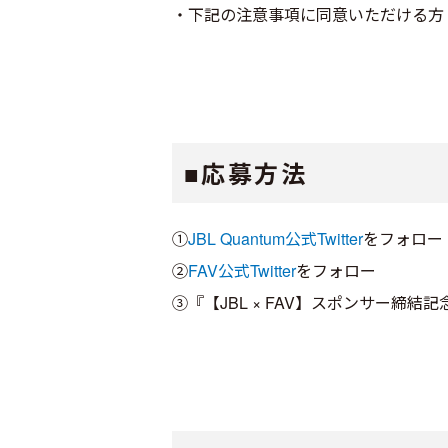
・下記の注意事項に同意いただける方
■応募方法
①
JBL Quantum公式Twitter
をフォロー
②
FAV公式Twitter
をフォロー
③『【JBL × FAV】スポンサー締