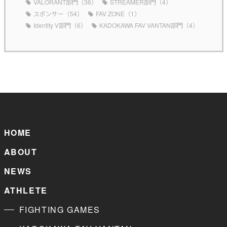
VALORANT部門（36）
STREAMER部門（4）
スポンサー（54）
FAV ZONE（1）
Identity V部門（6）
KADOKAWA FAV VANTAN部門（4）
HOME
ABOUT
NEWS
ATHLETE
FIGHTING GAMES