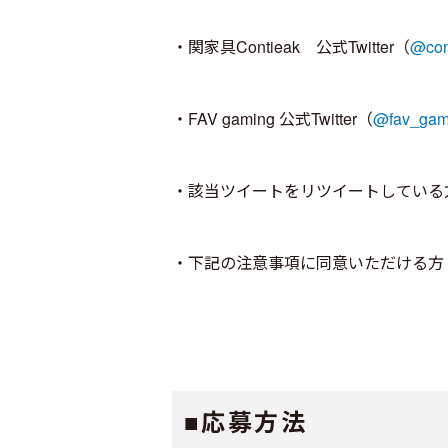
・関家具Contieak 公式Twitter（
@con
・FAV gaming 公式Twitter（
@fav_gam
・該当ツイートをリツイートしている
・下記の注意事項に同意いただける方
■応募方法