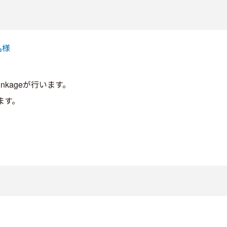
名様
inkageが行います。
ます。