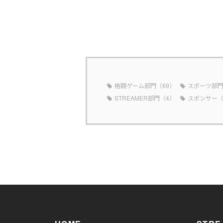
格闘ゲーム部門（69）
スポーツ部門
STREAMER部門（4）
スポンサー（