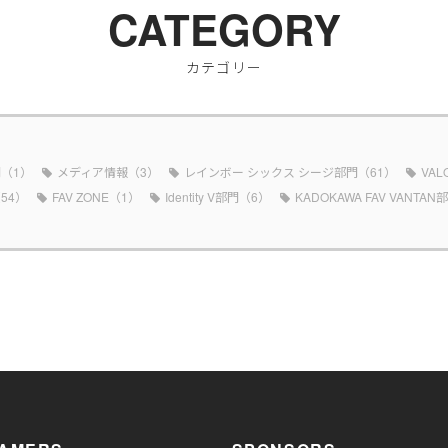
CATEGORY
カテゴリー
（1）
メディア情報（3）
レインボー シックス シージ部門（61）
VAL
54）
FAV ZONE（1）
Identity V部門（6）
KADOKAWA FAV VANTA