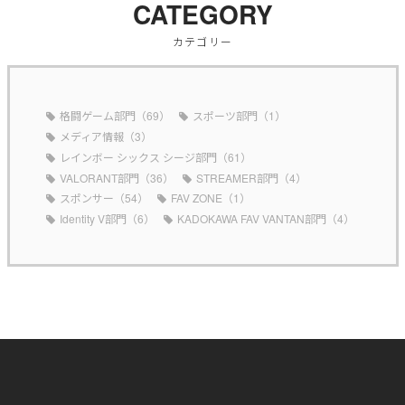
CATEGORY
カテゴリー
格闘ゲーム部門（69）
スポーツ部門（1）
メディア情報（3）
レインボー シックス シージ部門（61）
VALORANT部門（36）
STREAMER部門（4）
スポンサー（54）
FAV ZONE（1）
Identity V部門（6）
KADOKAWA FAV VANTAN部門（4）