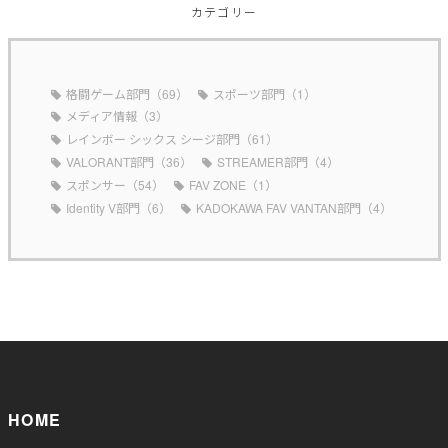
カテゴリー
格闘ゲーム部門（69）
スポーツ部門（1）
メディア情報（3）
レインボー シックス シージ部門（61）
VALORANT部門（36）
STREAMER部門（4）
スポンサー（54）
FAV ZONE（1）
Identity V部門（6）
KADOKAWA FAV VANTAN部門（4）
HOME