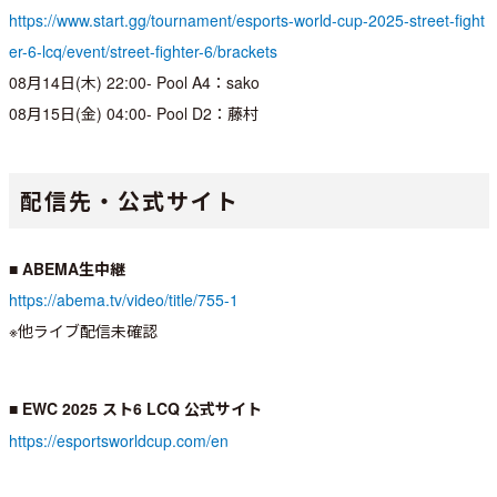
https://www.start.gg/tournament/esports-world-cup-2025-street-fight
er-6-lcq/event/street-fighter-6/brackets
08月14日(木) 22:00- Pool A4：sako
08月15日(金) 04:00- Pool D2：藤村
配信先・公式サイト
■ ABEMA生中継
https://abema.tv/video/title/755-1
※他ライブ配信未確認
■ EWC 2025 スト6 LCQ 公式サイト
https://esportsworldcup.com/en