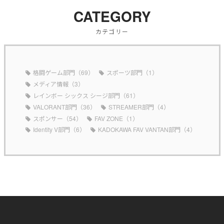
CATEGORY
カテゴリー
格闘ゲーム部門（69）
スポーツ部門（1）
メディア情報（3）
レインボー シックス シージ部門（61）
VALORANT部門（36）
STREAMER部門（4）
スポンサー（54）
FAV ZONE（1）
Identity V部門（6）
KADOKAWA FAV VANTAN部門（4）