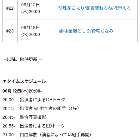
06月12日
#22
珍珠花こまり
/
御夜眠ねるね
/
救堕える
(木)20:00-
06月18日
#23
藤村
/
星鳳ともり
/
蒼輪ちなみ
(水)20:00-
～以降、随時更新～
▼タイムスケジュール
06月12日(木)20:00-
20:00- 出演者によるOPトーク
20:15- 出演者 vs 参加者の組手（1先）
20:45- 集合写真撮影
20:55- 出演者によるEDトーク
21:00- 自由解散（演者によっては組手再開）