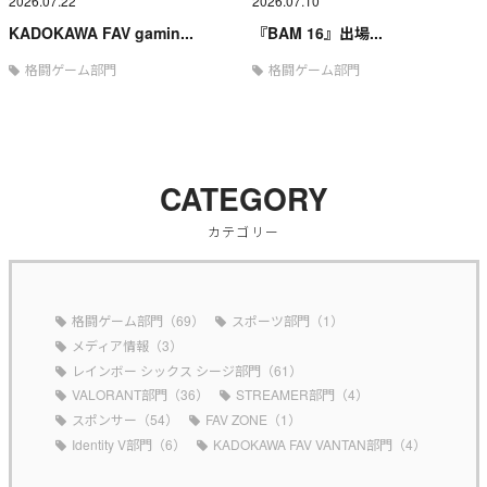
2026.07.22
2026.07.10
KADOKAWA FAV gamin...
『BAM 16』出場...
格闘ゲーム部門
格闘ゲーム部門
CATEGORY
カテゴリー
格闘ゲーム部門（69）
スポーツ部門（1）
メディア情報（3）
レインボー シックス シージ部門（61）
VALORANT部門（36）
STREAMER部門（4）
スポンサー（54）
FAV ZONE（1）
Identity V部門（6）
KADOKAWA FAV VANTAN部門（4）