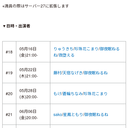
※満員の際はサーバー27に拡張します
▼日時・出演者
05月16日
りゅうきち
/
珍珠花こまり
/
御夜眠ねる
#18
(金)21:00-
ね
/
救堕える
05月22日
#19
藤村
/
天宿なげき
/
御夜眠ねるね
(木)21:00-
05月28日
#20
もけ
/
蒼輪ちなみ
/
珍珠花こまり
(水)20:00-
06月06日
#21
sako
/
星鳳ともり
/
御夜眠ねるね
(金)20:00-