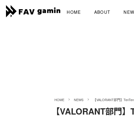
HOME
ABOUT
NE
>
>
HOME
NEWS
【VALORANT部門】Ten
【VALORANT部門】