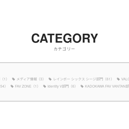
CATEGORY
カテゴリー
（1）
メディア情報（3）
レインボー シックス シージ部門（61）
VAL
54）
FAV ZONE（1）
Identity V部門（6）
KADOKAWA FAV VANTA