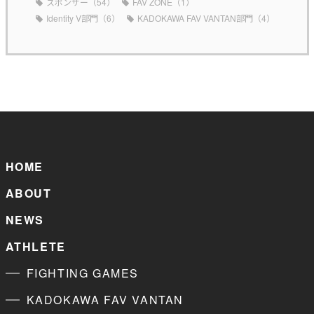
スポンサー（54）
FAV ZONE（1）
Identity V部門（6）
KADOKAWA FAV VANTAN部門（4）
HOME
ABOUT
NEWS
ATHLETE
FIGHTING GAMES
KADOKAWA FAV VANTAN